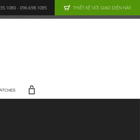
35.1080 - 096.698.1085
THIẾT KẾ VỚI GIAO DIỆN NÀY